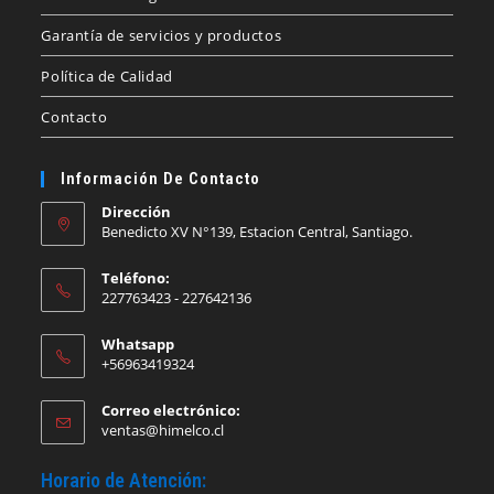
Garantía de servicios y productos
Política de Calidad
Contacto
Información De Contacto
Dirección
Benedicto XV N°139, Estacion Central, Santiago.
Teléfono:
227763423 - 227642136
Whatsapp
+56963419324
Correo electrónico:
Se
ventas@himelco.cl
abre
en
Horario de Atención:
tu