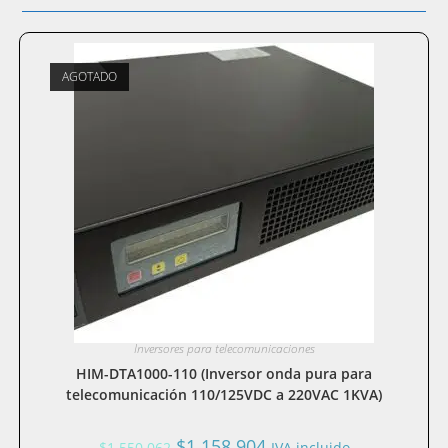
AGOTADO
Inversores para telecomunicaciones
HIM-DTA1000-110 (Inversor onda pura para
telecomunicación 110/125VDC a 220VAC 1KVA)
El
El
$
1.158.904
$
1.550.062
IVA incluido