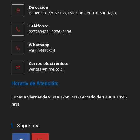
Dirección
Benedicto XV N°139, Estacion Central, Santiago.
Teléfono:
227763423 - 227642136
Whatsapp
+56963419324
Correo electrónico:
Se
ventas@himelco.cl
abre
en
Horario de Atención:
tu
aplicación
Lunes a Viernes de 9:00 a 17:45 hrs (Cerrado de 13:30 a 14:45
hrs)
Síguenos: