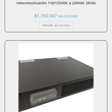
telecomunicación 110/125VDC a 220VAC 2KVA)
$
1.390.047
IVA incluido
Añadir al carrito