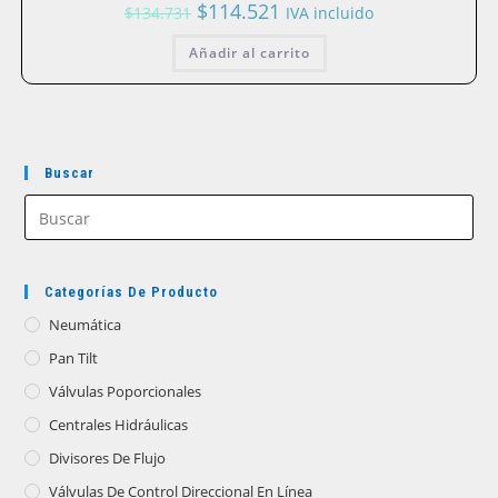
El
El
$
114.521
$
134.731
IVA incluido
precio
precio
original
actual
Añadir al carrito
era:
es:
$134.731.
$114.521.
Buscar
Categorías De Producto
Neumática
Pan Tilt
Válvulas Poporcionales
Centrales Hidráulicas
Divisores De Flujo
Válvulas De Control Direccional En Línea