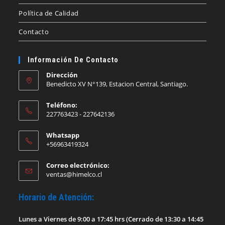
Política de Calidad
Contacto
Información De Contacto
Dirección
Benedicto XV N°139, Estacion Central, Santiago.
Teléfono:
227763423 - 227642136
Whatsapp
+56963419324
Correo electrónico:
Se
ventas@himelco.cl
abre
en
Horario de Atención:
tu
aplicación
Lunes a Viernes de 9:00 a 17:45 hrs (Cerrado de 13:30 a 14:45