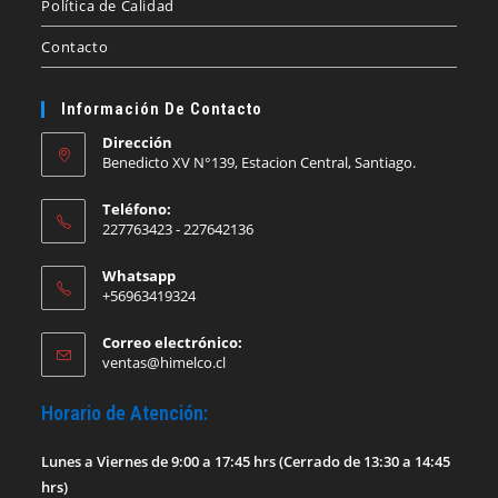
Política de Calidad
Contacto
Información De Contacto
Dirección
Benedicto XV N°139, Estacion Central, Santiago.
Teléfono:
227763423 - 227642136
Whatsapp
+56963419324
Correo electrónico:
Se
ventas@himelco.cl
abre
en
Horario de Atención:
tu
aplicación
Lunes a Viernes de 9:00 a 17:45 hrs (Cerrado de 13:30 a 14:45
hrs)