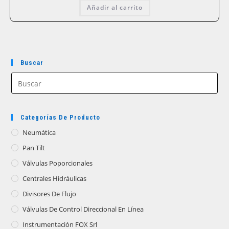
original
actual
Añadir al carrito
era:
es:
$107.100.
$85.680.
Buscar
Categorías De Producto
Neumática
Pan Tilt
Válvulas Poporcionales
Centrales Hidráulicas
Divisores De Flujo
Válvulas De Control Direccional En Línea
Instrumentación FOX Srl