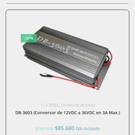
-20%
12 a 36VDC
,
Conversores de voltaje
DB-3603 (Conversor de 12VDC a 36VDC en 3A Max.)
El
El
$
85.680
$
107.100
IVA incluido
precio
precio