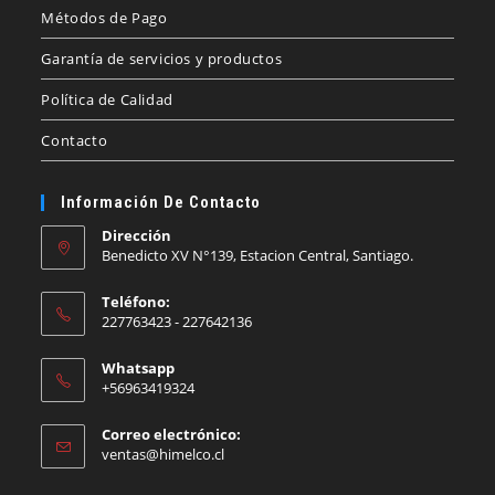
Métodos de Pago
Garantía de servicios y productos
Política de Calidad
Contacto
Información De Contacto
Dirección
Benedicto XV N°139, Estacion Central, Santiago.
Teléfono:
227763423 - 227642136
Whatsapp
+56963419324
Correo electrónico:
Se
ventas@himelco.cl
abre
en