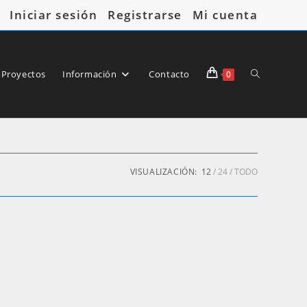
Iniciar sesión
Registrarse
Mi cuenta
Alternar
 Proyectos
Información
Contacto
0
búsqueda
VISUALIZACIÓN:
12
24
TODO
de