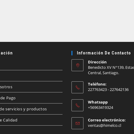
ación
Información De Contacto
Dirección
Benedicto XV N°139, Esta
Central, Santiago.
Teléfono:
sotros
227763423 - 227642136
de Pago
Whatsapp
+56963419324
de servicios y productos
de Calidad
Correo electrónico:
Se
ventas@himelco.cl
abre