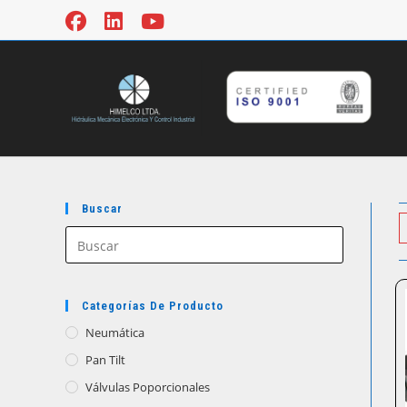
Ir
al
contenido
Buscar
Categorías De Producto
Neumática
Pan Tilt
Válvulas Poporcionales