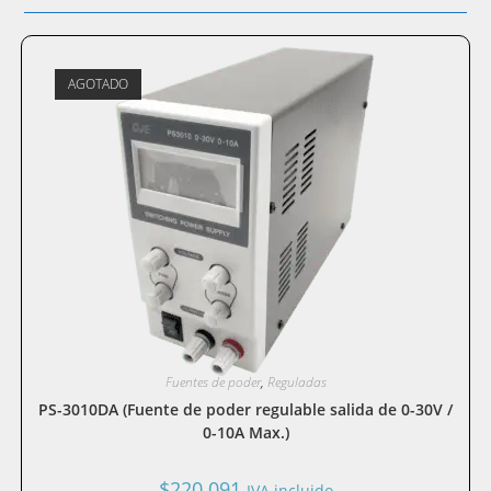
AGOTADO
Fuentes de poder
,
Reguladas
PS-3010DA (Fuente de poder regulable salida de 0-30V /
0-10A Max.)
$
220.091
IVA incluido