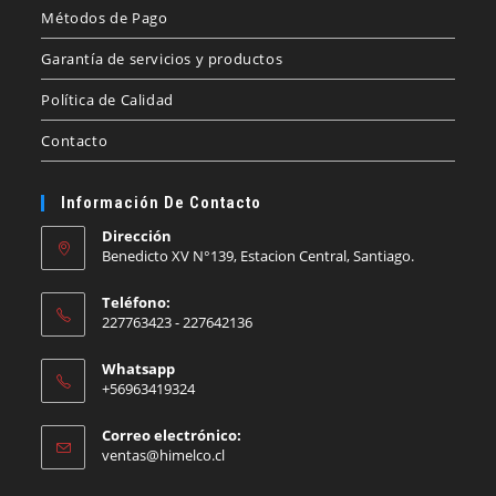
Métodos de Pago
Garantía de servicios y productos
Política de Calidad
Contacto
Información De Contacto
Dirección
Benedicto XV N°139, Estacion Central, Santiago.
Teléfono:
227763423 - 227642136
Whatsapp
+56963419324
Correo electrónico:
Se
ventas@himelco.cl
abre
en