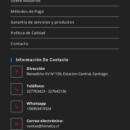
Sobre Nosotros
Métodos de Pago
Garantía de servicios y productos
Política de Calidad
Contacto
Información De Contacto
Dirección
Benedicto XV N°139, Estacion Central, Santiago.
Teléfono:
227763423 - 227642136
Whatsapp
+56963419324
Correo electrónico:
Se
ventas@himelco.cl