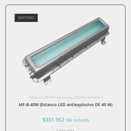
AGOTADO
Estancos LED Anti-explosivos
,
LED Anti-explosivos
MF-B-40W (Estanco LED antiexplosivo DE 40 W)
$
331.962
IVA incluido
Leer más