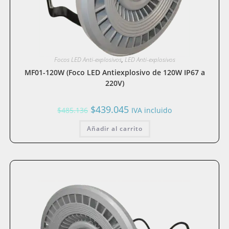
Focos LED Anti-explosivos
,
LED Anti-explosivos
MF01-120W (Foco LED Antiexplosivo de 120W IP67 a
220V)
El
El
$
439.045
$
485.136
IVA incluido
precio
precio
original
actual
Añadir al carrito
era:
es:
$485.136.
$439.045.