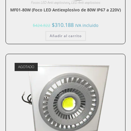
Focos LED Anti-explosivos
,
LED Anti-explosivos
MF01-80W (Foco LED Antiexplosivo de 80W IP67 a 220V)
El
El
$
310.188
$
424.822
IVA incluido
precio
precio
original
actual
Añadir al carrito
era:
es:
$424.822.
$310.188.
AGOTADO