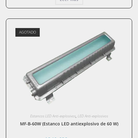
AGOTADO
Estancos LED Anti-explosivos
,
LED Anti-explosivos
MF-B-60W (Estanco LED antiexplosivo de 60 W)