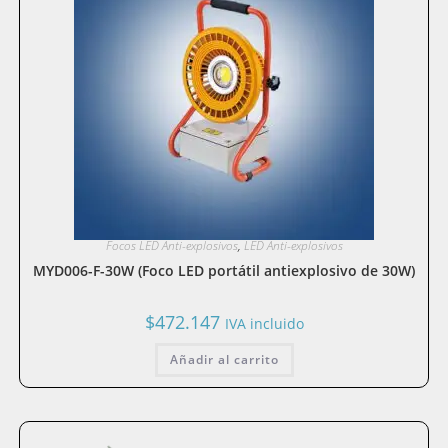
Focos LED Anti-explosivos
,
LED Anti-explosivos
MYD006-F-30W (Foco LED portátil antiexplosivo de 30W)
$
472.147
IVA incluido
Añadir al carrito