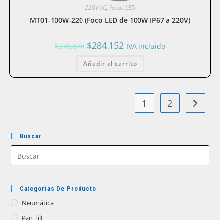
220V AC
,
Focos LED
MT01-100W-220 (Foco LED de 100W IP67 a 220V)
El
El
$
284.152
$
378.870
IVA incluido
precio
precio
original
actual
Añadir al carrito
era:
es:
$378.870.
$284.152.
1
2
Buscar
Categorías De Producto
Neumática
Pan Tilt