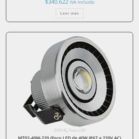
$
340.622
IVA incluido
Leer más
220V AC
,
Focos LED
MT02-40W-220 (Foco LED de 40W IP67 a 220V AC)