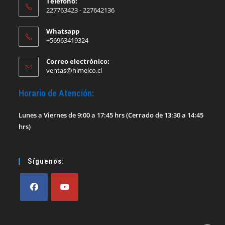
Teléfono:
227763423 - 227642136
Whatsapp
+56963419324
Correo electrónico:
Se
ventas@himelco.cl
abre
en
Horario de Atención:
tu
aplicación
Lunes a Viernes de 9:00 a 17:45 hrs (Cerrado de 13:30 a 14:45
hrs)
Síguenos:
Se
Se
abre
abre