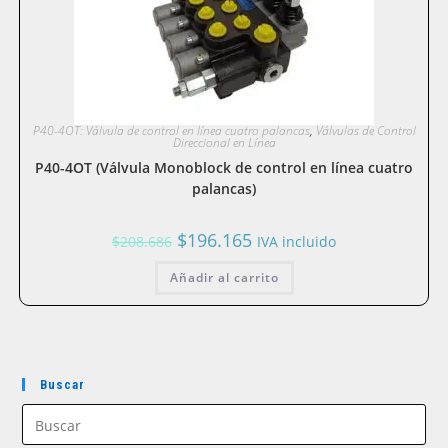
P40-4OT: Válvula de control en línea cuatro palancas
,
Válvulas de Control
Direccional en Línea
P40-4OT (Válvula Monoblock de control en línea cuatro
palancas)
El
El
$
196.165
$
208.686
IVA incluido
precio
precio
original
actual
Añadir al carrito
era:
es:
$208.686.
$196.165.
Buscar