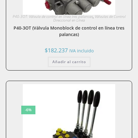
P40-3OT: Válvula de control en línea tres palancas
,
Válvulas de Control
Direccional en Línea
P40-3OT (Válvula Monoblock de control en línea tres
palancas)
$
182.237
IVA incluido
Añadir al carrito
-6%