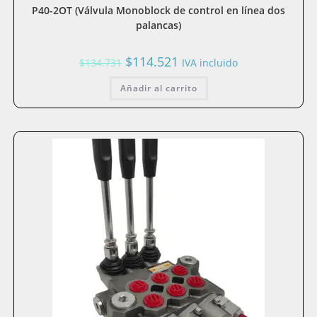
P40-2OT (Válvula Monoblock de control en línea dos
palancas)
El
El
$
114.521
$
134.731
IVA incluido
precio
precio
original
actual
Añadir al carrito
era:
es:
$134.731.
$114.521.