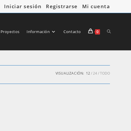
Iniciar sesión
Registrarse
Mi cuenta
Alternar
 Proyectos
Información
Contacto
0
búsqueda
VISUALIZACIÓN:
12
24
TODO
de