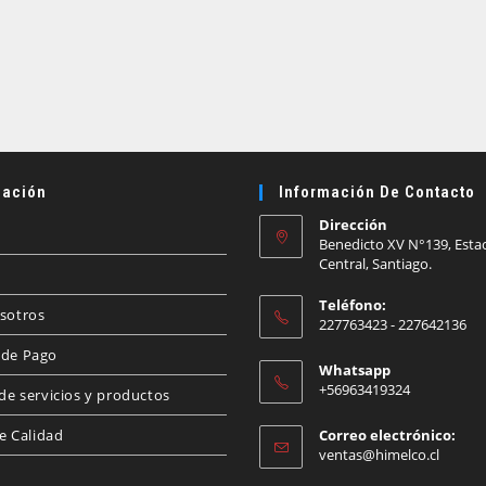
ación
Información De Contacto
Dirección
Benedicto XV N°139, Esta
Central, Santiago.
Teléfono:
sotros
227763423 - 227642136
de Pago
Whatsapp
+56963419324
de servicios y productos
de Calidad
Correo electrónico:
Se
ventas@himelco.cl
abre