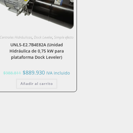
Centrales Hidráulicas
,
Dock Leveler
,
Simple efecto
UNL5-E2.7B4E82A (Unidad
Hidráulica de 0,75 kW para
plataforma Dock Leveler)
El
El
$
889.930
$
988.811
IVA incluido
precio
precio
original
actual
Añadir al carrito
era:
es:
$988.811.
$889.930.