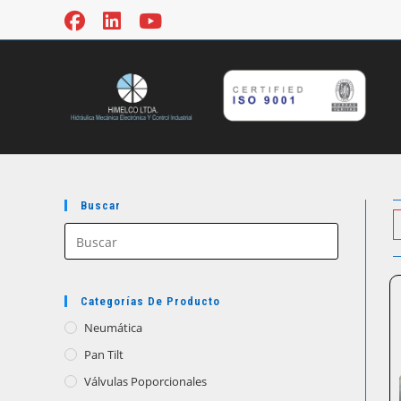
Ir
al
contenido
Buscar
Categorías De Producto
Neumática
Pan Tilt
Válvulas Poporcionales