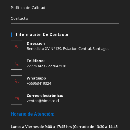
Política de Calidad
Contacto
Información De Contacto
Dirección
Benedicto XV N°139, Estacion Central, Santiago.
Teléfono:
227763423 - 227642136
Whatsapp
+56963419324
Correo electrónico:
Se
ventas@himelco.cl
abre
en
Horario de Atención:
tu
aplicación
Lunes a Viernes de 9:00 a 17:45 hrs (Cerrado de 13:30 a 14:45