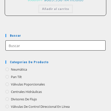
precio
precio
original
actual
Añadir al carrito
era:
es:
$988.811.
$889.930.
Buscar
Categorías De Producto
Neumática
Pan Tilt
Válvulas Poporcionales
Centrales Hidráulicas
Divisores De Flujo
Válvulas De Control Direccional En Línea