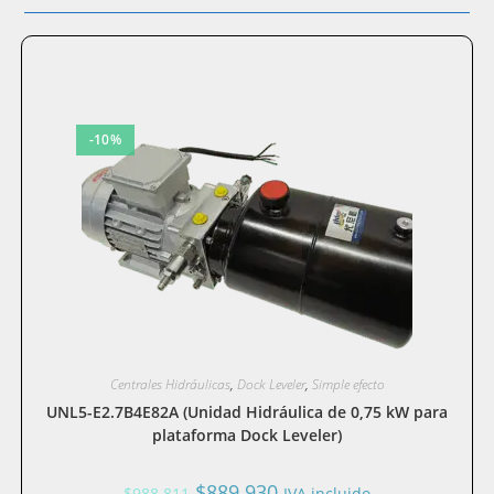
-10%
Centrales Hidráulicas
,
Dock Leveler
,
Simple efecto
UNL5-E2.7B4E82A (Unidad Hidráulica de 0,75 kW para
plataforma Dock Leveler)
El
El
$
889.930
$
988.811
IVA incluido