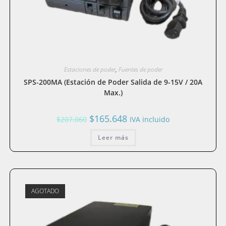
Estaciones de poder
,
Fuentes de poder
SPS-200MA (Estación de Poder Salida de 9-15V / 20A
Max.)
El
El
$
165.648
$
207.060
IVA incluido
precio
precio
original
actual
era:
Leer más
es:
$207.060.
$165.648.
AGOTADO