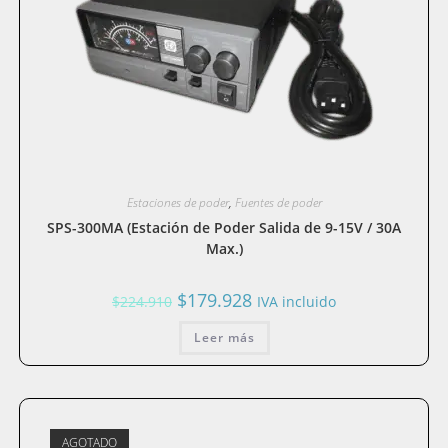
Estaciones de poder
,
Fuentes de poder
SPS-300MA (Estación de Poder Salida de 9-15V / 30A
Max.)
El
El
$
179.928
$
224.910
IVA incluido
precio
precio
original
actual
era:
Leer más
es:
$224.910.
$179.928.
AGOTADO