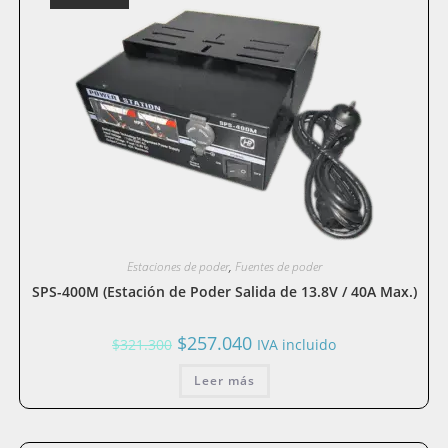
Estaciones de poder
,
Fuentes de poder
SPS-400M (Estación de Poder Salida de 13.8V / 40A Max.)
El
El
$
257.040
$
321.300
IVA incluido
precio
precio
original
actual
era:
Leer más
es:
$321.300.
$257.040.