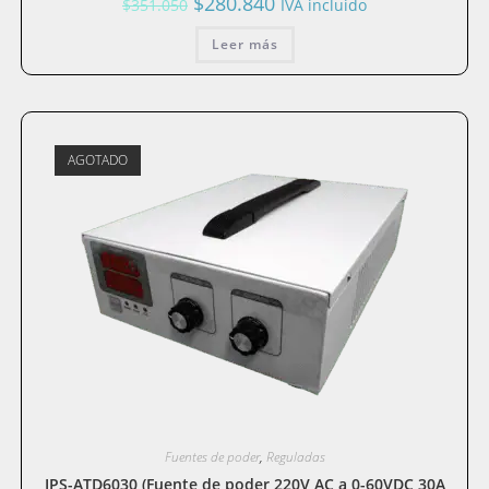
$
280.840
$
351.050
IVA incluido
precio
precio
original
actual
era:
Leer más
es:
$351.050.
$280.840.
AGOTADO
Fuentes de poder
,
Reguladas
IPS-ATD6030 (Fuente de poder 220V AC a 0-60VDC 30A