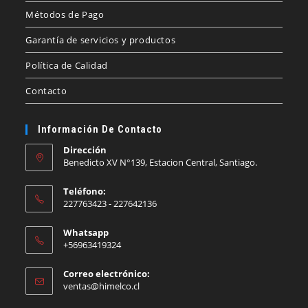
Métodos de Pago
Garantía de servicios y productos
Política de Calidad
Contacto
Información De Contacto
Dirección
Benedicto XV N°139, Estacion Central, Santiago.
Teléfono:
227763423 - 227642136
Whatsapp
+56963419324
Correo electrónico:
Se
ventas@himelco.cl
abre