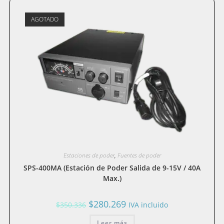
AGOTADO
Estaciones de poder
,
Fuentes de poder
SPS-400MA (Estación de Poder Salida de 9-15V / 40A
Max.)
El
El
$
280.269
$
350.336
IVA incluido
precio
precio
original
actual
era:
Leer más
es: