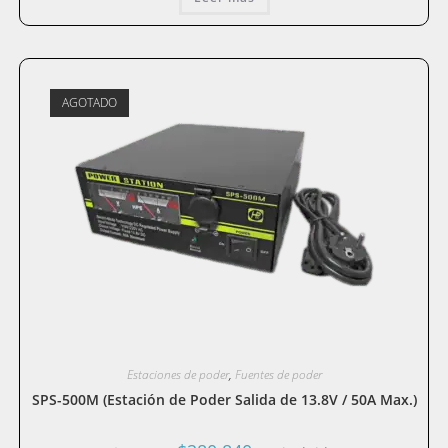
$350.336.
$280.269.
AGOTADO
Estaciones de poder
,
Fuentes de poder
SPS-500M (Estación de Poder Salida de 13.8V / 50A Max.)
El
El