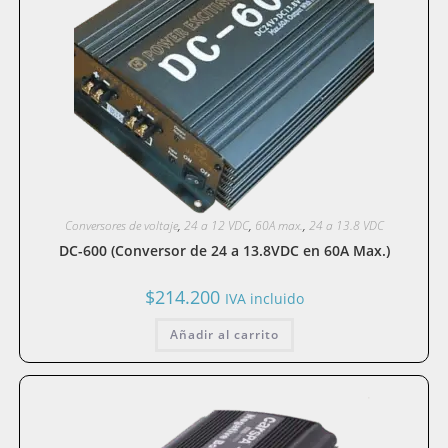
Conversores de voltaje
,
24 a 12 VDC
,
60A max.
,
24 a 13.8 VDC
DC-600 (Conversor de 24 a 13.8VDC en 60A Max.)
$
214.200
IVA incluido
Añadir al carrito