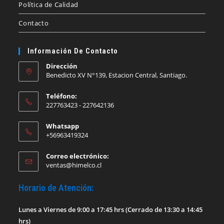
Política de Calidad
Contacto
Información De Contacto
Dirección
Benedicto XV N°139, Estacion Central, Santiago.
Teléfono:
227763423 - 227642136
Whatsapp
+56963419324
Correo electrónico:
Se
ventas@himelco.cl
abre
en
Horario de Atención:
tu
aplicación
Lunes a Viernes de 9:00 a 17:45 hrs (Cerrado de 13:30 a 14:45
hrs)