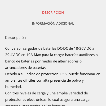
24V
DC
10A)
DESCRIPCIÓN
cantidad
INFORMACIÓN ADICIONAL
Descripción
Conversor cargador de baterías DC-DC de 18-36V DC a
29.4V DC en 10A Max para la cargar baterías auxiliares o
banco de baterías por medio de alternadores o
arrancadores de baterías.
Debido a su índice de protección IP65, puede funcionar en
ambientes difíciles con alta presencia de polvo y
humedad.
Con tres niveles de carga y una amplia variedad de
protecciones electrónicas, lo cual asegura una carga
correcta y automática de las baterías.