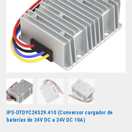
IPS-DTDYC24S29.410 (Conversor cargador de
baterías de 24V DC a 24V DC 10A)