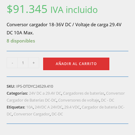
$
91.345
IVA incluido
Conversor cargador 18-36V DC / Voltaje de carga 29.4V
DC 10A Max.
8 disponibles
IPS-
-
+
AÑADIR AL CARRITO
DTDYC24S29.410
(Conversor
cargador
SKU:
IPS-DTDYC24S29.410
de
Categorías:
24V DC a 29.4V DC
,
Cargadores de baterías
,
Conversor
baterías
Cargador de Baterías DC-DC
,
Conversores de voltaje
,
DC - DC
de
Etiquetas:
10A
,
24VDC A 24VDC
,
29.4 VDC
,
Cargador de bateria DC-
24V
DC
,
Conversor Cargador
,
DC-DC
DC
a