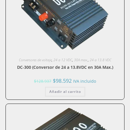
Conversores de voltaje
,
24 a 12 VDC
,
30A max.
,
24 a 13.8 VDC
DC-300 (Conversor de 24 a 13.8VDC en 30A Max.)
El
El
$
98.592
$
128.937
IVA incluido
precio
precio
original
actual
Añadir al carrito
era:
es:
$128.937.
$98.592.