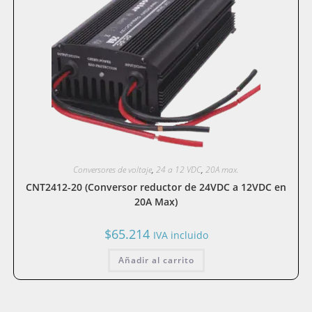
Conversores de voltaje
,
24 a 12 VDC
,
20A max.
CNT2412-20 (Conversor reductor de 24VDC a 12VDC en
20A Max)
$
65.214
IVA incluido
Añadir al carrito