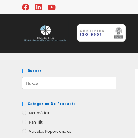
Ir
al
contenido
Buscar
Categorías De Producto
Neumática
Pan Tilt
Válvulas Poporcionales