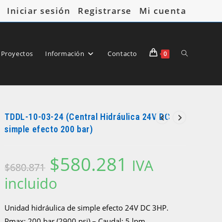
Iniciar sesión
Registrarse
Mi cuenta
Alternar
 Proyectos
Información
Contacto
0
TDDL-10-03-24 (Central Hidráulica 24V DC
búsqueda
simple efecto 200 bar)
$
580.281
El
El
IVA
$
680.871
precio
precio
original
actual
incluido
era:
es:
de
$680.871.
$580.281.
Unidad hidráulica de simple efecto 24V DC 3HP.
Pmax: 200 bar (2900 psi) – Caudal: 5 lpm.