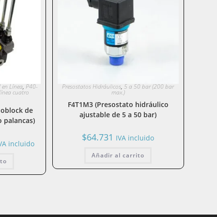
l en Línea
,
P40-
Presostatos Hidráulicos
,
5 a 50 bar (200 bar
línea cuatro
max.)
F4T1M3 (Presostato hidráulico
noblock de
ajustable de 5 a 50 bar)
o palancas)
$
64.731
IVA incluido
VA incluido
recio
ctual
Añadir al carrito
ito
:
196.165.