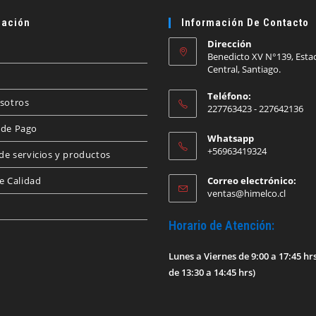
ación
Información De Contacto
Dirección
Benedicto XV N°139, Esta
Central, Santiago.
Teléfono:
sotros
227763423 - 227642136
de Pago
Whatsapp
+56963419324
de servicios y productos
de Calidad
Correo electrónico:
Se
ventas@himelco.cl
abre
en
Horario de Atención:
tu
aplica
Lunes a Viernes de 9:00 a 17:45 hr
de 13:30 a 14:45 hrs)