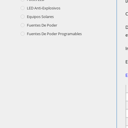
D
LED Anti-Explosivos
C
Equipos Solares
Fuentes De Poder
D
Fuentes De Poder Programables
e
I
E
E