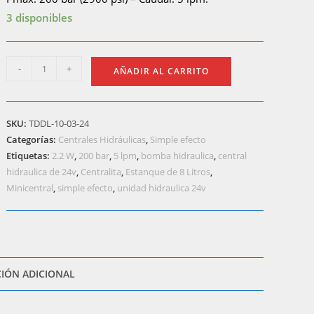
3 disponibles
la
TDDL-
-
+
AÑADIR AL CARRITO
10-
03-
24
web
SKU:
TDDL-10-03-24
(Central
Categorías:
Centrales Hidráulicas
,
Simple efecto
Hidráulica
Etiquetas:
2.2 W
,
200 bar
,
5 lpm
,
bomba hidraulica
,
central
24V
hidraulica de 24v
,
Centralita
,
Estanque de 8 Litros
,
DC
Minicentral
,
simple efecto
,
unidad hidraulica 24v
simple
efecto
200
bar)
IÓN ADICIONAL
cantidad