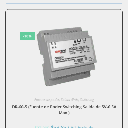
-10%
Fuentes de poder
,
Salida 5Vdc
,
Switching
DR-60-5 (Fuente de Poder Switching Salida de 5V-6.5A
Max.)
El
El
$
33.832
$
37.395
IVA incluido