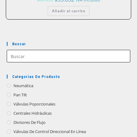
precio
precio
original
actual
Añadir al carrito
era:
es:
$37.395.
$33.832.
Buscar
Categorías De Producto
Neumática
Pan Tilt
Válvulas Poporcionales
Centrales Hidráulicas
Divisores De Flujo
Válvulas De Control Direccional En Línea