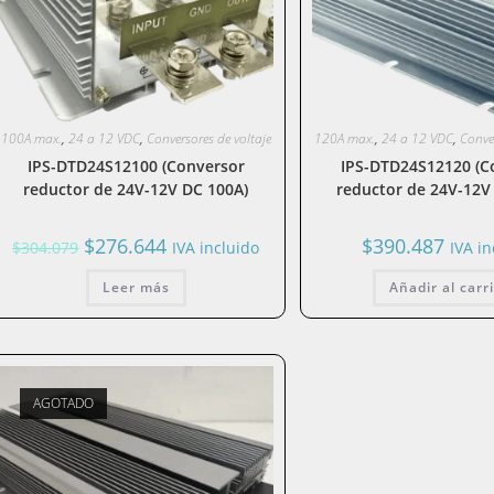
100A max.
,
24 a 12 VDC
,
Conversores de voltaje
120A max.
,
24 a 12 VDC
,
Conver
IPS-DTD24S12100 (Conversor
IPS-DTD24S12120 (C
reductor de 24V-12V DC 100A)
reductor de 24V-12V
El
El
$
276.644
$
390.487
$
304.079
IVA incluido
IVA in
precio
precio
original
actual
era:
Leer más
es:
Añadir al carr
$304.079.
$276.644.
AGOTADO