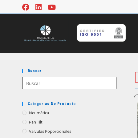
Ir
al
contenido
Buscar
Categorías De Producto
Neumática
Pan Tilt
Válvulas Poporcionales