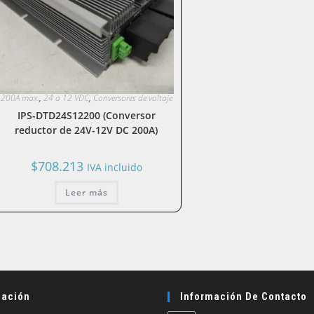
200A max.
,
24 a 12 VDC
,
Conversores de voltaje
IPS-DTD24S12200 (Conversor
reductor de 24V-12V DC 200A)
$
708.213
IVA incluido
Leer más
ación
Información De Contacto