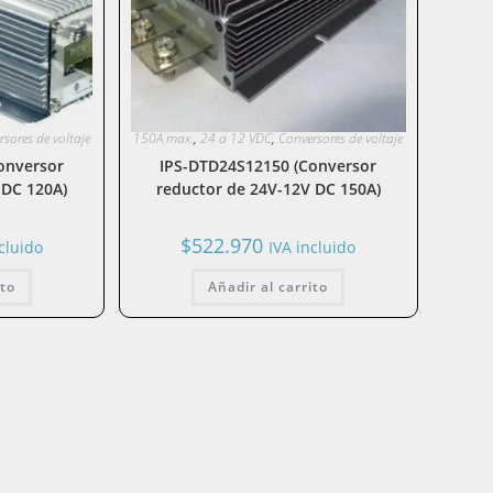
la
sores de voltaje
150A max.
,
24 a 12 VDC
,
Conversores de voltaje
onversor
IPS-DTD24S12150 (Conversor
web
 DC 120A)
reductor de 24V-12V DC 150A)
$
522.970
cluido
IVA incluido
ito
Añadir al carrito