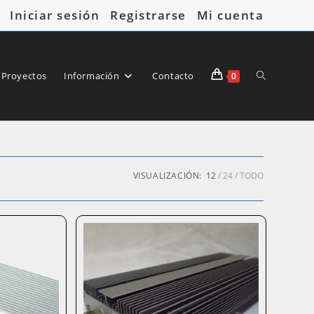
Iniciar sesión
Registrarse
Mi cuenta
Alternar
 Proyectos
Información
Contacto
0
búsqueda
VISUALIZACIÓN:
12
24
TODO
de