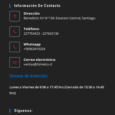
Información De Contacto
Dirección
Benedicto XV N°139, Estacion Central, Santiago.
Teléfono:
227763423 - 227642136
Whatsapp
+56963419324
Correo electrónico:
Se
ventas@himelco.cl
abre
en
Horario de Atención:
tu
aplicación
Lunes a Viernes de 9:00 a 17:45 hrs (Cerrado de 13:30 a 14:45
hrs)
Síguenos: