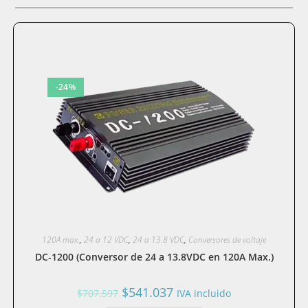
-24%
120A max.
,
24 a 12 VDC
,
24 a 13.8 VDC
,
Conversores de voltaje
DC-1200 (Conversor de 24 a 13.8VDC en 120A Max.)
El
El
$
541.037
$
707.597
IVA incluido
precio
precio