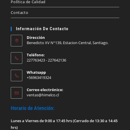
Política de Calidad
Contacto
Información De Contacto
Dirección
Benedicto XV N°139, Estacion Central, Santiago.
Teléfono:
227763423 - 227642136
Whatsapp
+56963419324
Correo electrónico:
Se
ventas@himelco.cl
abre
en
Horario de Atención:
tu
aplicación
Lunes a Viernes de 9:00 a 17:45 hrs (Cerrado de 13:30 a 14:45
hrs)