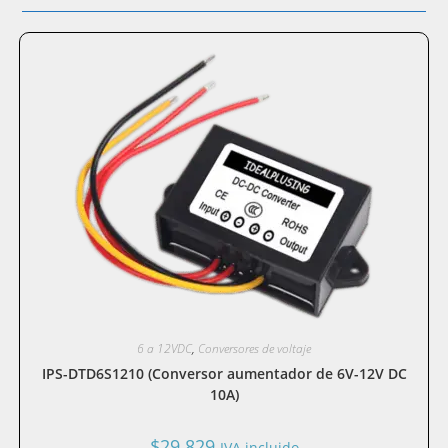
6 a 12VDC
,
Conversores de voltaje
IPS-DTD6S1210 (Conversor aumentador de 6V-12V DC
10A)
$
29.829
IVA incluido