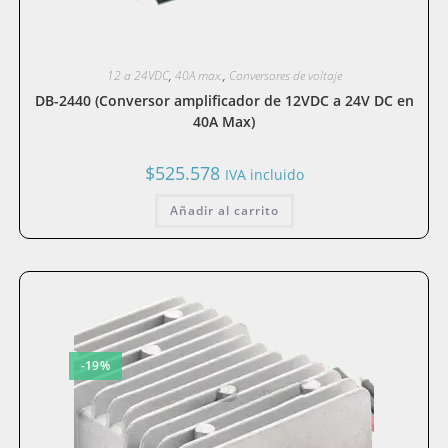
12 a 24VDC
,
40A max.
,
Conversores de voltaje
DB-2440 (Conversor amplificador de 12VDC a 24V DC en
40A Max)
$
525.578
IVA incluido
Añadir al carrito
-19%