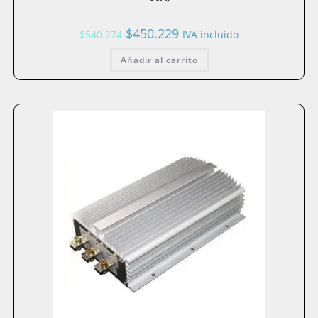
El
El
$
450.229
$
540.274
IVA incluido
precio
precio
original
actual
Añadir al carrito
era:
es:
$540.274.
$450.229.