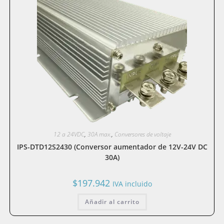
12 a 24VDC
,
30A max.
,
Conversores de voltaje
IPS-DTD12S2430 (Conversor aumentador de 12V-24V DC
30A)
$
197.942
IVA incluido
Añadir al carrito