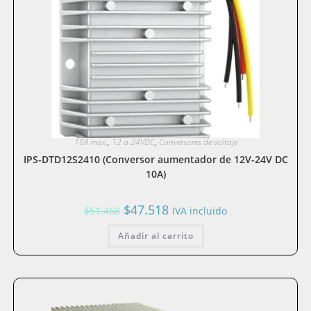
10A max.
,
12 a 24VDC
,
Conversores de voltaje
IPS-DTD12S2410 (Conversor aumentador de 12V-24V DC
10A)
El
El
$
47.518
$
51.468
IVA incluido
precio
precio
original
actual
Añadir al carrito
era:
es:
$51.468.
$47.518.