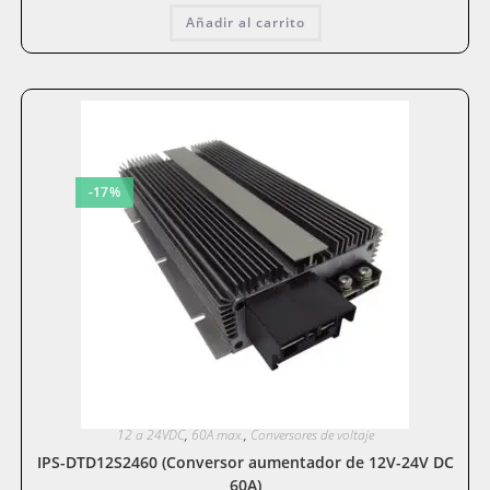
Añadir al carrito
-17%
12 a 24VDC
,
60A max.
,
Conversores de voltaje
IPS-DTD12S2460 (Conversor aumentador de 12V-24V DC
60A)