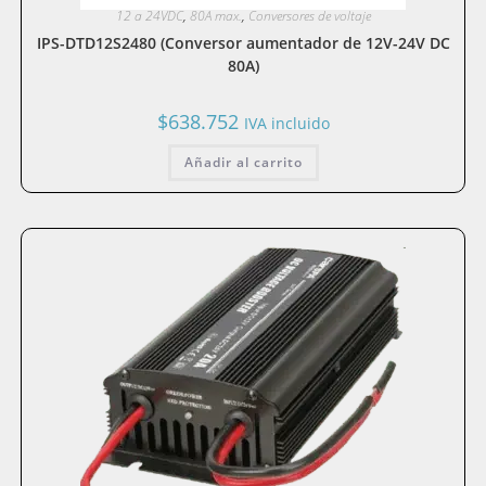
12 a 24VDC
,
80A max.
,
Conversores de voltaje
IPS-DTD12S2480 (Conversor aumentador de 12V-24V DC
80A)
$
638.752
IVA incluido
Añadir al carrito