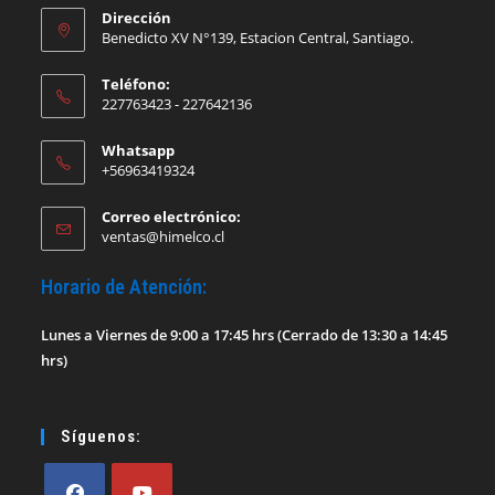
Dirección
Benedicto XV N°139, Estacion Central, Santiago.
Teléfono:
227763423 - 227642136
Whatsapp
+56963419324
Correo electrónico:
Se
ventas@himelco.cl
abre
en
Horario de Atención:
tu
aplicación
Lunes a Viernes de 9:00 a 17:45 hrs (Cerrado de 13:30 a 14:45
hrs)
Síguenos: