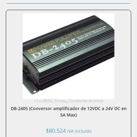
12 a 24VDC
,
5A max.
,
Conversores de voltaje
DB-2405 (Conversor amplificador de 12VDC a 24V DC en
5A Max)
$
80.524
IVA incluido