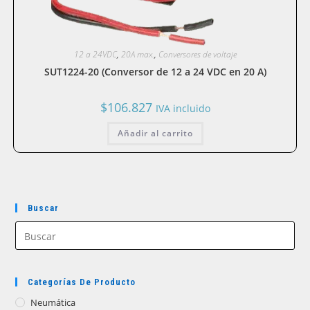
12 a 24VDC
,
20A max.
,
Conversores de voltaje
SUT1224-20 (Conversor de 12 a 24 VDC en 20 A)
$
106.827
IVA incluido
Añadir al carrito
Buscar
Categorías De Producto
Neumática