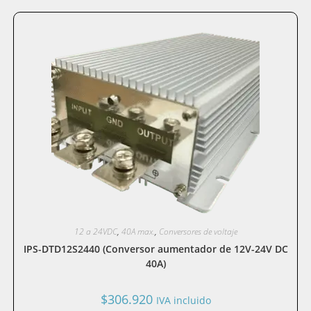
12 a 24VDC
,
40A max.
,
Conversores de voltaje
IPS-DTD12S2440 (Conversor aumentador de 12V-24V DC
40A)
$
306.920
IVA incluido