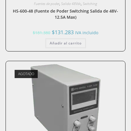
Fuentes de poder
,
Salida 48Vdc
,
Switching
HS-600-48 (Fuente de Poder Switching Salida de 48V-
12.5A Max)
El
El
$
131.283
$
181.380
IVA incluido
precio
precio
original
actual
Añadir al carrito
era:
es:
$181.380.
$131.283.
AGOTADO