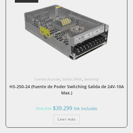
Fuentes de poder
,
Salida 24Vdc
,
Switching
HS-250-24 (Fuente de Poder Switching Salida de 24V-10A
Max.)
El
El
$
39.299
$
54.294
IVA incluido
precio
precio
original
actual
era:
Leer más
es:
$54.294.
$39.299.