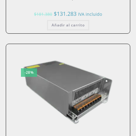
El
El
$
131.283
$
181.380
IVA incluido
precio
precio
original
actual
Añadir al carrito
era:
es:
$181.380.
$131.283.
-28%