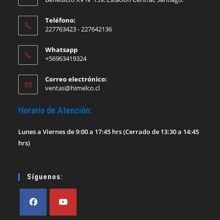
Teléfono:
227763423 - 227642136
Whatsapp
+56963419324
Correo electrónico:
Se
ventas@himelco.cl
abre
en
Horario de Atención:
tu
aplicación
Lunes a Viernes de 9:00 a 17:45 hrs (Cerrado de 13:30 a 14:45
hrs)
Síguenos: