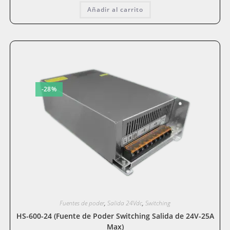
original
actual
Añadir al carrito
era:
es:
$167.504.
$131.283.
-28%
Fuentes de poder
,
Salida 24Vdc
,
Switching
HS-600-24 (Fuente de Poder Switching Salida de 24V-25A
Max)