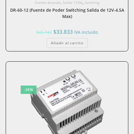
Fuentes de poder
,
Salida 12Vdc
,
Switching
DR-60-12 (Fuente de Poder Switching Salida de 12V-4.5A
Max)
El
El
$
33.833
$
46.743
IVA incluido
precio
precio
original
actual
Añadir al carrito
era:
es:
$46.743.
$33.833.
-28%