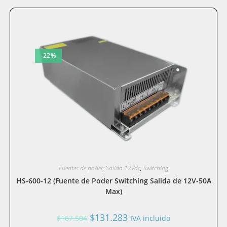
-22%
Fuentes de poder
,
Salida 12Vdc
,
Switching
HS-600-12 (Fuente de Poder Switching Salida de 12V-50A
Max)
El
El
$
131.283
$
167.504
IVA incluido
precio
precio