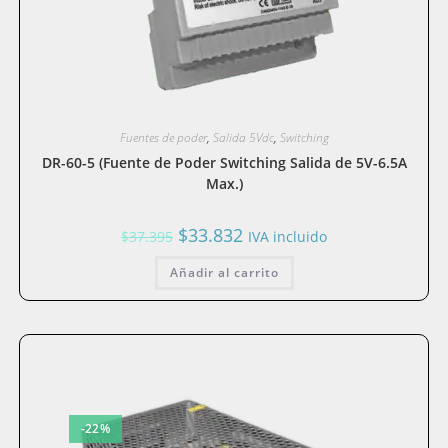
Fuentes de poder
,
Salida 5Vdc
,
Switching
DR-60-5 (Fuente de Poder Switching Salida de 5V-6.5A
Max.)
El
El
$
33.832
$
37.395
IVA incluido
precio
precio
original
actual
Añadir al carrito
era:
es:
$37.395.
$33.832.
-22%