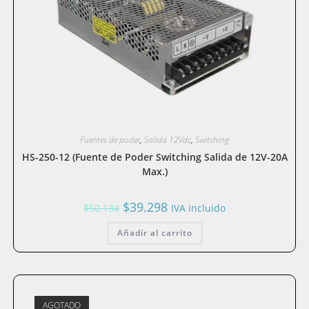
Fuentes de poder
,
Salida 12Vdc
,
Switching
HS-250-12 (Fuente de Poder Switching Salida de 12V-20A
Max.)
El
El
$
39.298
$
50.134
IVA incluido
precio
precio
original
actual
Añadir al carrito
era:
es:
$50.134.
$39.298.
AGOTADO