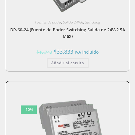
Fuentes de poder
,
Salida 24Vdc
,
Switching
DR-60-24 (Fuente de Poder Switching Salida de 24V-2.5A
Max)
El
El
$
33.833
$
46.743
IVA incluido
precio
precio
original
actual
Añadir al carrito
era:
es:
$46.743.
$33.833.
-10%