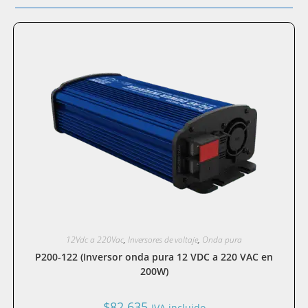
12Vdc a 220Vac
,
Inversores de voltaje
,
Onda pura
P200-122 (Inversor onda pura 12 VDC a 220 VAC en
200W)
$
82.635
IVA incluido