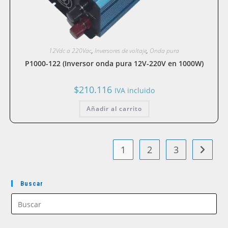
12Vdc a 220Vac
,
Inversores de voltaje
,
Onda pura
P1000-122 (Inversor onda pura 12V-220V en 1000W)
$
210.116
IVA incluido
Añadir al carrito
1
2
3
Buscar