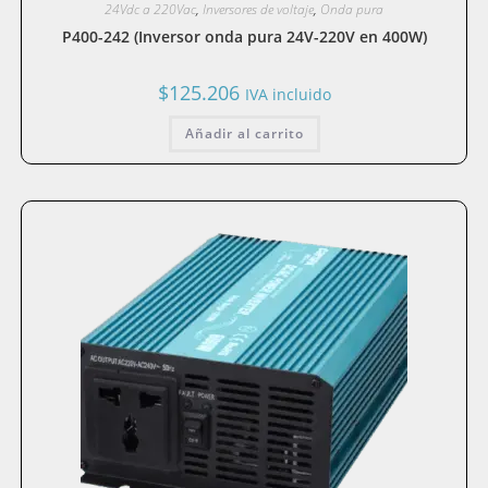
24Vdc a 220Vac
,
Inversores de voltaje
,
Onda pura
P400-242 (Inversor onda pura 24V-220V en 400W)
$
125.206
IVA incluido
Añadir al carrito