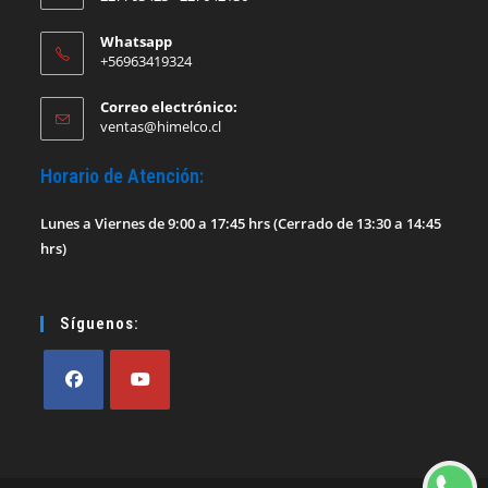
Whatsapp
+56963419324
Correo electrónico:
Se
ventas@himelco.cl
abre
en
Horario de Atención:
tu
aplicación
Lunes a Viernes de 9:00 a 17:45 hrs (Cerrado de 13:30 a 14:45
hrs)
Síguenos:
Se
Se
abre
abre
en
en