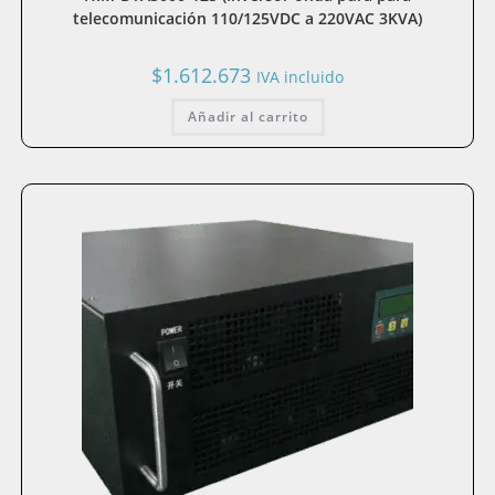
telecomunicación 110/125VDC a 220VAC 3KVA)
$
1.612.673
IVA incluido
Añadir al carrito