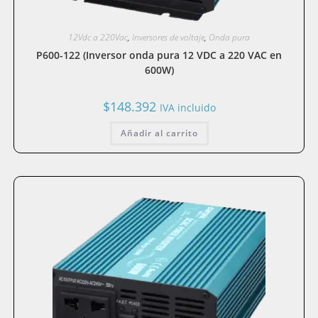
12Vdc a 220Vac
,
Inversores de voltaje
,
Onda pura
P600-122 (Inversor onda pura 12 VDC a 220 VAC en
600W)
$
148.392
IVA incluido
Añadir al carrito