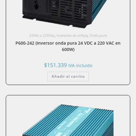
24Vdc a 220Vac
,
Inversores de voltaje
,
Onda pura
P600-242 (Inversor onda pura 24 VDC a 220 VAC en
600W)
$
151.339
IVA incluido
Añadir al carrito