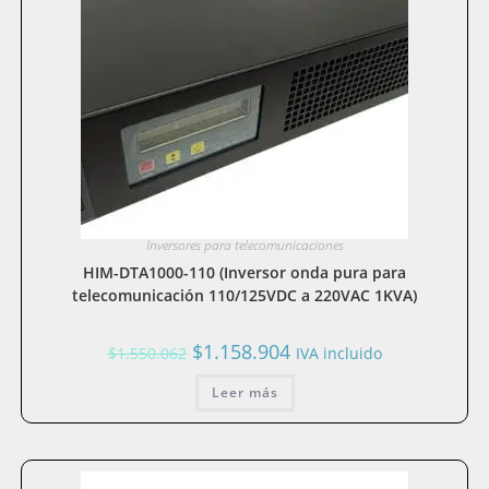
Inversores para telecomunicaciones
HIM-DTA1000-110 (Inversor onda pura para
telecomunicación 110/125VDC a 220VAC 1KVA)
El
El
$
1.158.904
$
1.550.062
IVA incluido
precio
precio
original
actual
era:
Leer más
es:
$1.550.062.
$1.158.904.