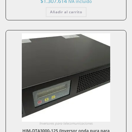
$
1.307.614
IVA incluido
Añadir al carrito
Inversores para telecomunicaciones
HIM-DTA3000-125 (Inversor onda pura para