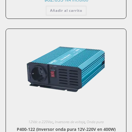
Añadir al carrito
12Vdc a 220Vac
,
Inversores de voltaje
,
Onda pura
P400-122 (Inversor onda pura 12V-220V en 400W)