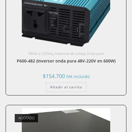
48Vdc a 220Vac
,
Inversores de voltaje
,
Onda pura
P600-482 (Inversor onda pura 48V-220V en 600W)
$
154.700
IVA incluido
Añadir al carrito
AGOTADO