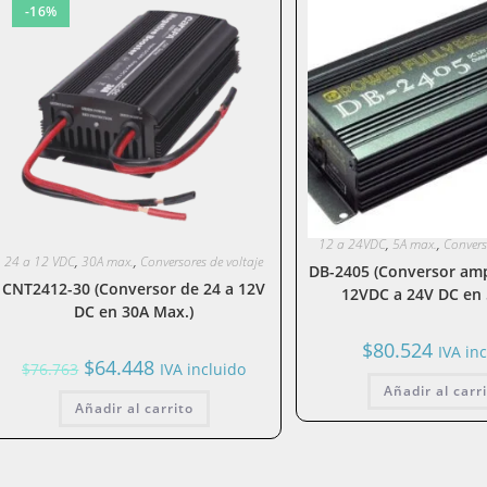
-16%
12 a 24VDC
,
5A max.
,
Convers
24 a 12 VDC
,
30A max.
,
Conversores de voltaje
DB-2405 (Conversor amp
CNT2412-30 (Conversor de 24 a 12V
12VDC a 24V DC en
DC en 30A Max.)
$
80.524
IVA in
El
El
$
64.448
$
76.763
IVA incluido
precio
precio
Añadir al carr
original
actual
Añadir al carrito
era:
es:
$76.763.
$64.448.