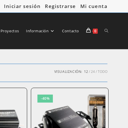
Iniciar sesión
Registrarse
Mi cuenta
Alternar
 Proyectos
Información
Contacto
0
búsqueda
VISUALIZACIÓN:
12
24
TODO
-40%
de