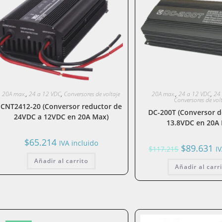
20A max.
,
24 a 12 VDC
,
Conversores de voltaje
20A max.
,
24 a 12 VDC
,
24
Conversores de vol
CNT2412-20 (Conversor reductor de
DC-200T (Conversor 
24VDC a 12VDC en 20A Max)
13.8VDC en 20A
$
65.214
IVA incluido
El
El
$
89.631
$
117.215
I
precio
pr
original
ac
Añadir al carrito
Añadir al carr
era:
es
$117.215.
$8