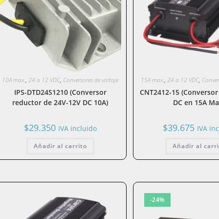
10A max.
,
24 a 12 VDC
,
Conversores de voltaje
15A max.
,
24 a 12 VDC
,
Conver
IPS-DTD24S1210 (Conversor
CNT2412-15 (Conversor 
reductor de 24V-12V DC 10A)
DC en 15A Ma
$
29.350
$
39.675
IVA incluido
IVA in
Añadir al carrito
Añadir al carr
-24%