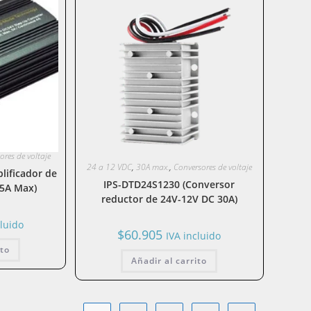
ores de voltaje
24 a 12 VDC
,
30A max.
,
Conversores de voltaje
lificador de
IPS-DTD24S1230 (Conversor
 5A Max)
reductor de 24V-12V DC 30A)
cluido
$
60.905
IVA incluido
ito
Añadir al carrito