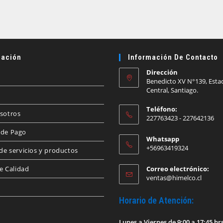
ación
Información De Contacto
Dirección
Benedicto XV N°139, Esta
Central, Santiago.
Teléfono:
sotros
227763423 - 227642136
de Pago
Whatsapp
+56963419324
de servicios y productos
de Calidad
Correo electrónico:
Se
ventas@himelco.cl
abre
en
Horario de Atención:
tu
aplica
Lunes a Viernes de 9:00 a 17:45 hr