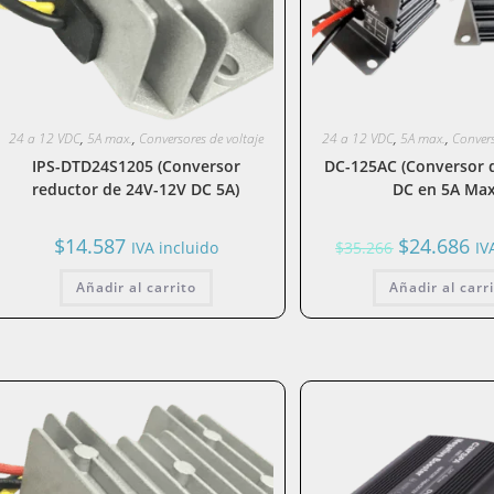
24 a 12 VDC
,
5A max.
,
Conversores de voltaje
24 a 12 VDC
,
5A max.
,
Convers
IPS-DTD24S1205 (Conversor
DC-125AC (Conversor d
reductor de 24V-12V DC 5A)
DC en 5A Max
El
El
$
14.587
$
24.686
IVA incluido
$
35.266
IV
precio
pre
original
act
Añadir al carrito
Añadir al carr
era:
es:
$35.266.
$24