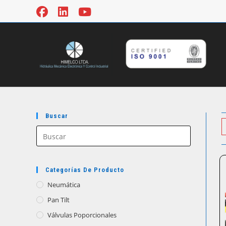
Ir
al
contenido
Buscar
Categorías De Producto
Neumática
Pan Tilt
Válvulas Poporcionales