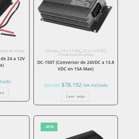
sores de voltaje
15A max.
,
24 a 12 VDC
,
24 a 13.8 VDC
,
Conversores de voltaje
de 24 a 12V
DC-150T (Conversor de 24VDC a 13.8
x)
VDC en 15A Max)
cluido
El
El
$
78.192
$
86.880
IVA incluido
precio
precio
original
actual
ito
era:
Leer más
es:
$86.880.
$78.192.
-40%