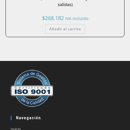
salidas)
$
268.182
IVA incluido
Añadir al carrito
Navegación
Inicio