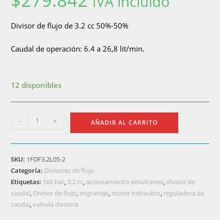
$
279.842
IVA incluido
Divisor de flujo de 3.2 cc 50%-50%
Caudal de operación: 6.4 a 26,8 lit/min.
12 disponibles
1FDF3.2L05-
-
+
AÑADIR AL CARRITO
2
(Válvula
divisora
SKU:
1FDF3.2L05-2
de
Categoría:
Divisores de flujo
flujo
Etiquetas:
160 bar
,
3.2 cc
,
accionamiento simultaneo
,
divisor de
3.2
caudal
,
Divisor de flujo
,
engranaje
,
motor hidraulico
,
reguladora de
cc
caudal
,
valvula divisora
de