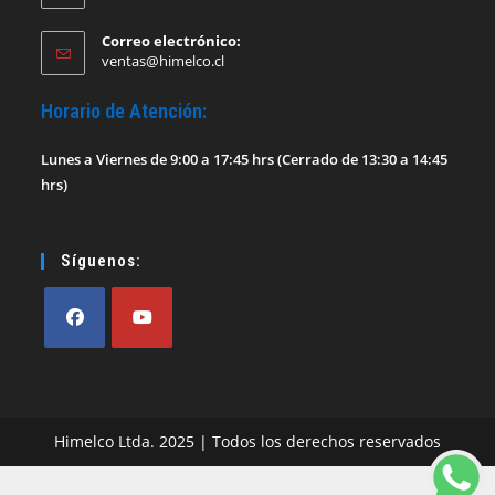
Correo electrónico:
Se
ventas@himelco.cl
abre
en
Horario de Atención:
tu
aplicación
Lunes a Viernes de 9:00 a 17:45 hrs (Cerrado de 13:30 a 14:45
hrs)
Síguenos:
Se
Se
abre
abre
en
en
Himelco Ltda. 2025 | Todos los derechos reservados
una
una
nueva
nueva