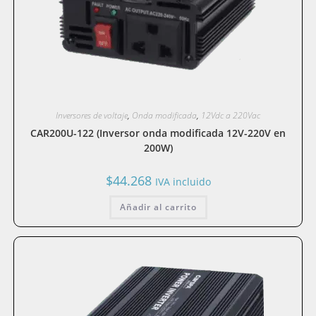
Inversores de voltaje
,
Onda modificada
,
12Vdc a 220Vac
CAR200U-122 (Inversor onda modificada 12V-220V en
200W)
$
44.268
IVA incluido
Añadir al carrito