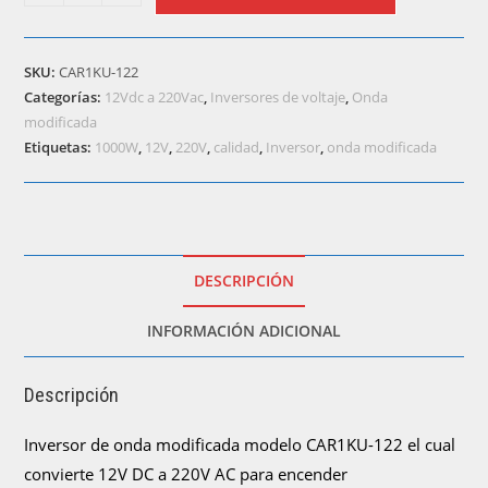
SKU:
CAR1KU-122
Categorías:
12Vdc a 220Vac
,
Inversores de voltaje
,
Onda
modificada
Etiquetas:
1000W
,
12V
,
220V
,
calidad
,
Inversor
,
onda modificada
DESCRIPCIÓN
INFORMACIÓN ADICIONAL
Descripción
Inversor de onda modificada modelo CAR1KU-122 el cual
convierte 12V DC a 220V AC para encender