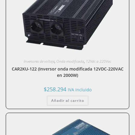
Inversores de voltaje
,
Onda modificada
,
12Vdc a 220Vac
CAR2KU-122 (Inversor onda modificada 12VDC-220VAC
en 2000W)
$
258.294
IVA incluido
Añadir al carrito