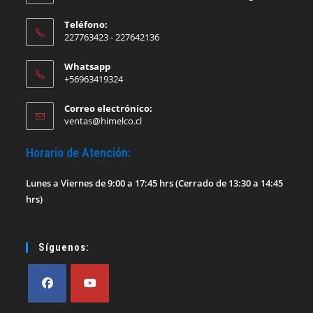
Teléfono:
227763423 - 227642136
Whatsapp
+56963419324
Correo electrónico:
Se
ventas@himelco.cl
abre
en
Horario de Atención:
tu
aplicación
Lunes a Viernes de 9:00 a 17:45 hrs (Cerrado de 13:30 a 14:45
hrs)
Síguenos:
Se
Se