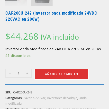
CAR200U-242 (Inversor onda modificada 24VDC-
220VAC en 200W)
$
44.268
IVA incluido
Inversor onda Modificada de 24V DC a 220V AC en 200W.
41 disponibles
CAR200U-
-
+
AÑADIR AL CARRITO
242
(Inversor
onda
SKU:
CAR200U-242
modificada
Categorías:
24Vdc a 220Vac
,
Inversores de voltaje
,
Onda
24VDC-
modificada
220VAC