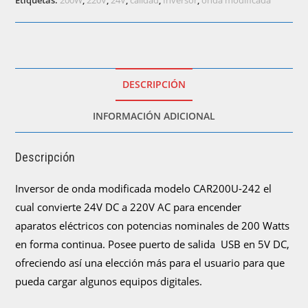
Etiquetas:
200W
,
220V
,
24V
,
calidad
,
Inversor
,
onda modificada
en
200W)
cantidad
DESCRIPCIÓN
INFORMACIÓN ADICIONAL
Descripción
Inversor de onda modificada modelo CAR200U-242 el
cual convierte 24V DC a 220V AC para encender
aparatos eléctricos con potencias nominales de 200 Watts
en forma continua. Posee puerto de salida USB en 5V DC,
ofreciendo así una elección más para el usuario para que
pueda cargar algunos equipos digitales.