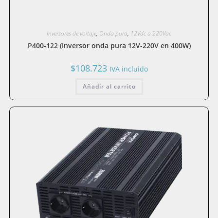
Inversores de voltaje
,
Onda pura
,
12Vdc a 220Vac
P400-122 (Inversor onda pura 12V-220V en 400W)
$
108.723
IVA incluido
Añadir al carrito