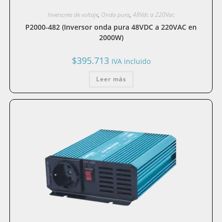
Inversores de voltaje
,
Onda pura
,
48Vdc a 220Vac
P2000-482 (Inversor onda pura 48VDC a 220VAC en
2000W)
$
395.713
IVA incluido
Leer más