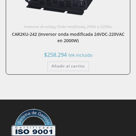
Inversores de voltaje
,
Onda modificada
,
24Vdc a 220Vac
CAR2KU-242 (Inversor onda modificada 24VDC-220VAC
en 2000W)
$
258.294
IVA incluido
Añadir al carrito