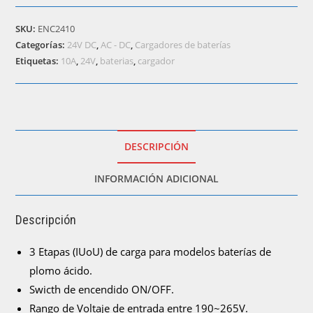
para
baterías
SKU:
ENC2410
de
Categorías:
24V DC
,
AC - DC
,
Cargadores de baterías
24V
Etiquetas:
10A
,
24V
,
baterias
,
cargador
en
10A
Max)
cantidad
DESCRIPCIÓN
INFORMACIÓN ADICIONAL
Descripción
3 Etapas (IUoU) de carga para modelos baterías de
plomo ácido.
Swicth de encendido ON/OFF.
Rango de Voltaje de entrada entre 190~265V.