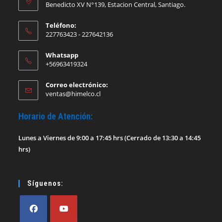
Benedicto XV N°139, Estacion Central, Santiago.
Teléfono:
227763423 - 227642136
Whatsapp
+56963419324
Correo electrónico:
Se
ventas@himelco.cl
abre
en
Horario de Atención:
tu
aplicación
Lunes a Viernes de 9:00 a 17:45 hrs (Cerrado de 13:30 a 14:45
hrs)
Síguenos: