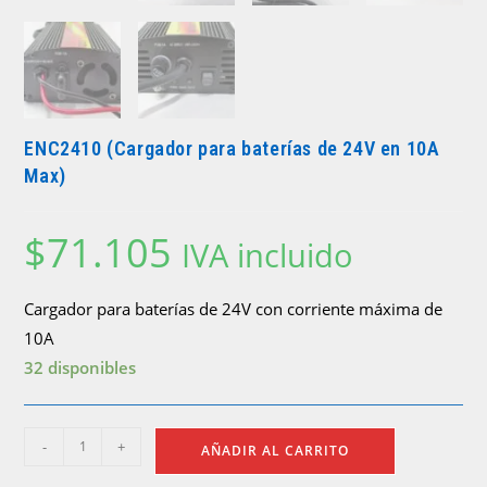
ENC2410 (Cargador para baterías de 24V en 10A
Max)
$
71.105
IVA incluido
Cargador para baterías de 24V con corriente máxima de
10A
32 disponibles
ENC2410
-
+
AÑADIR AL CARRITO
(Cargador