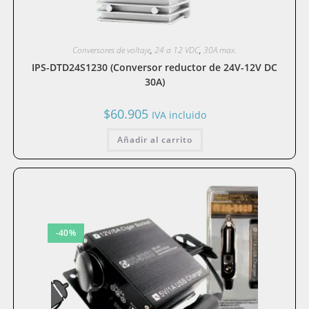
Conversores de voltaje
,
24 a 12 VDC
,
30A max.
IPS-DTD24S1230 (Conversor reductor de 24V-12V DC
30A)
$
60.905
IVA incluido
Añadir al carrito
-40%