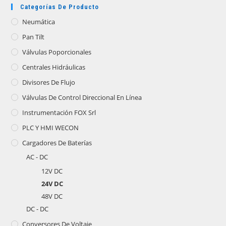
Categorías De Producto
Neumática
Pan Tilt
Válvulas Poporcionales
Centrales Hidráulicas
Divisores De Flujo
Válvulas De Control Direccional En Línea
Instrumentación FOX Srl
PLC Y HMI WECON
Cargadores De Baterías
AC - DC
12V DC
24V DC
48V DC
DC - DC
Conversores De Voltaje