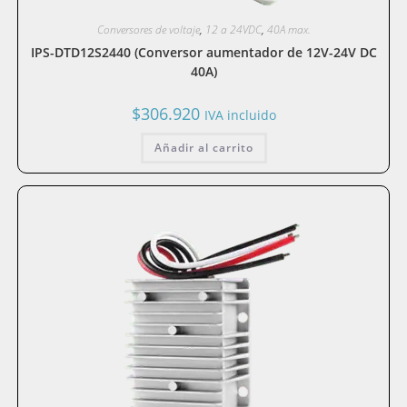
Conversores de voltaje
,
12 a 24VDC
,
40A max.
IPS-DTD12S2440 (Conversor aumentador de 12V-24V DC
40A)
$
306.920
IVA incluido
Añadir al carrito