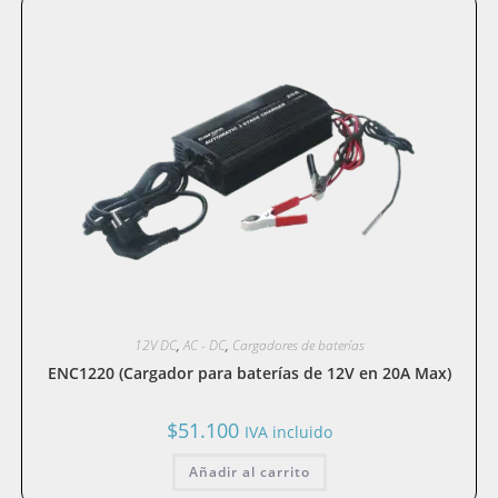
12V DC
,
AC - DC
,
Cargadores de baterías
ENC1220 (Cargador para baterías de 12V en 20A Max)
$
51.100
IVA incluido
Añadir al carrito