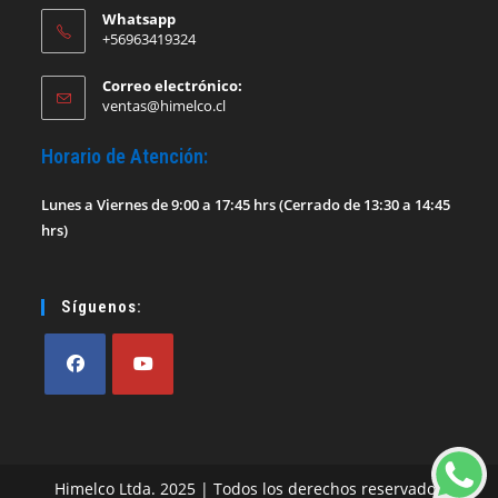
Whatsapp
+56963419324
Correo electrónico:
Se
ventas@himelco.cl
abre
en
Horario de Atención:
tu
aplicación
Lunes a Viernes de 9:00 a 17:45 hrs (Cerrado de 13:30 a 14:45
hrs)
Síguenos:
Se
Se
abre
abre
en
en
Himelco Ltda. 2025 | Todos los derechos reservados
una
una