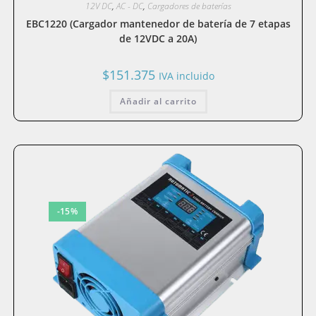
12V DC
,
AC - DC
,
Cargadores de baterías
EBC1220 (Cargador mantenedor de batería de 7 etapas
de 12VDC a 20A)
$
151.375
IVA incluido
Añadir al carrito
-15%