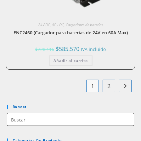
24V DC
,
AC - DC
,
Cargadores de baterías
ENC2460 (Cargador para baterías de 24V en 60A Max)
El
El
$
585.570
$
728.116
IVA incluido
precio
precio
original
actual
Añadir al carrito
era:
es:
$728.116.
$585.570.
1
2
Buscar
Categorías De Producto