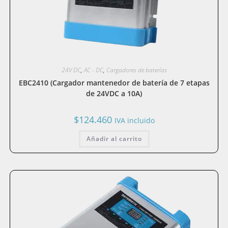
24V DC
,
AC - DC
,
Cargadores de baterías
EBC2410 (Cargador mantenedor de batería de 7 etapas
de 24VDC a 10A)
$
124.460
IVA incluido
Añadir al carrito