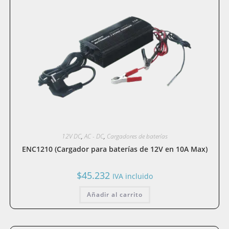
12V DC
,
AC - DC
,
Cargadores de baterías
ENC1210 (Cargador para baterías de 12V en 10A Max)
$
45.232
IVA incluido
Añadir al carrito