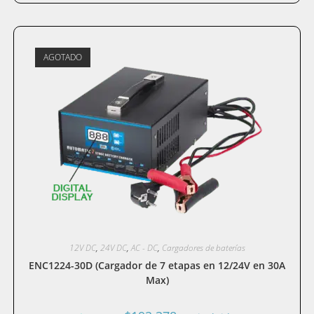
AGOTADO
12V DC
,
24V DC
,
AC - DC
,
Cargadores de baterías
ENC1224-30D (Cargador de 7 etapas en 12/24V en 30A
Max)
El
El