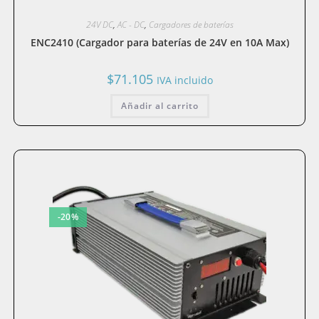
24V DC
,
AC - DC
,
Cargadores de baterías
ENC2410 (Cargador para baterías de 24V en 10A Max)
$
71.105
IVA incluido
Añadir al carrito
-20%