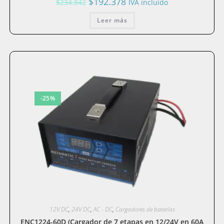
$
192.378
$
234.842
IVA incluido
precio
precio
original
actual
era:
Leer más
es:
$234.842.
$192.378.
-25%
12V DC
,
24V DC
,
AC - DC
,
Cargadores de baterías
ENC1224-60D (Cargador de 7 etapas en 12/24V en 60A