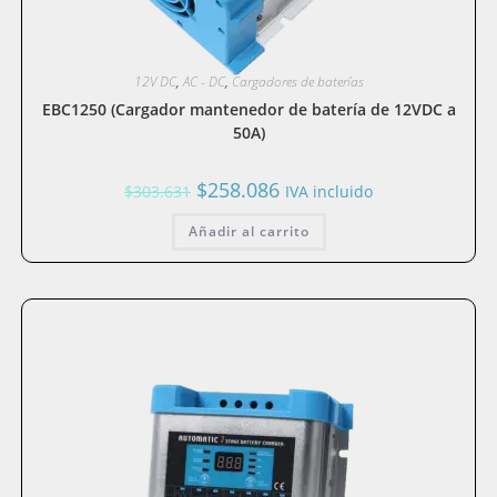
12V DC
,
AC - DC
,
Cargadores de baterías
EBC1250 (Cargador mantenedor de batería de 12VDC a
50A)
El
El
$
258.086
$
303.631
IVA incluido
precio
precio
original
actual
Añadir al carrito
era:
es:
$303.631.
$258.086.