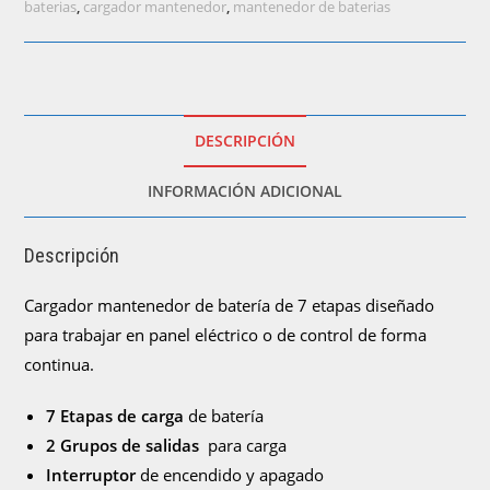
7
baterias
,
cargador mantenedor
,
mantenedor de baterias
etapas
de
12VDC
a
20A)
DESCRIPCIÓN
cantidad
INFORMACIÓN ADICIONAL
Descripción
Cargador mantenedor de batería de 7 etapas diseñado
para trabajar en panel eléctrico o de control de forma
continua.
7 Etapas de carga
de batería
2 Grupos de salidas
para carga
Interruptor
de encendido y apagado