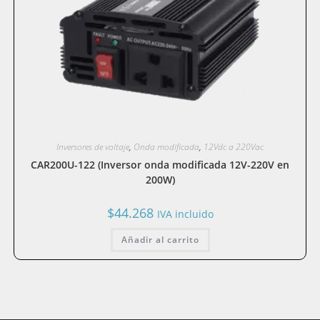
Inversores de voltaje
,
Onda modificada
,
12Vdc a 220Vac
CAR200U-122 (Inversor onda modificada 12V-220V en
200W)
$
44.268
IVA incluido
Añadir al carrito