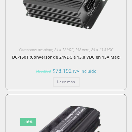
Conversores de voltaje
,
24 a 12 VDC
,
15A max.
,
24 a 13.8 VDC
DC-150T (Conversor de 24VDC a 13.8 VDC en 15A Max)
El
El
$
78.192
$
86.880
IVA incluido
precio
precio
original
actual
era:
Leer más
es:
$86.880.
$78.192.
-16%