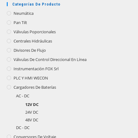
Categorías De Producto
Neumática
Pan Tilt
Válvulas Poporcionales
Centrales Hidráulicas
Divisores De Flujo
Válvulas De Control Direccional En Línea
Instrumentación FOX Srl
PLC Y HMI WECON
Cargadores De Baterías
AC - DC
12V DC
24V DC
48V DC
DC - DC
Conversores De Voltaje