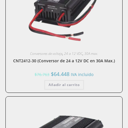
Conversores de voltaje
,
24 a 12 VDC
,
30A max.
CNT2412-30 (Conversor de 24 a 12V DC en 30A Max.)
El
El
$
64.448
$
76.763
IVA incluido
precio
precio
original
actual
Añadir al carrito
era:
es:
$76.763.
$64.448.