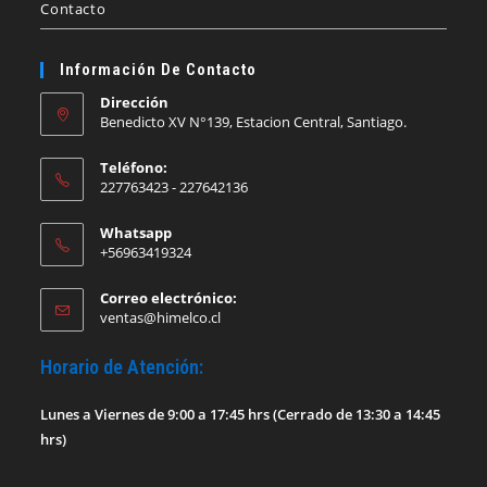
Contacto
Información De Contacto
Dirección
Benedicto XV N°139, Estacion Central, Santiago.
Teléfono:
227763423 - 227642136
Whatsapp
+56963419324
Correo electrónico:
Se
ventas@himelco.cl
abre
en
Horario de Atención:
tu
aplicación
Lunes a Viernes de 9:00 a 17:45 hrs (Cerrado de 13:30 a 14:45
hrs)