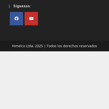
Síguenos:
Se
Se
abre
abre
en
en
Himelco Ltda. 2025 | Todos los derechos reservados
una
una
nueva
nueva
pestaña
pestaña