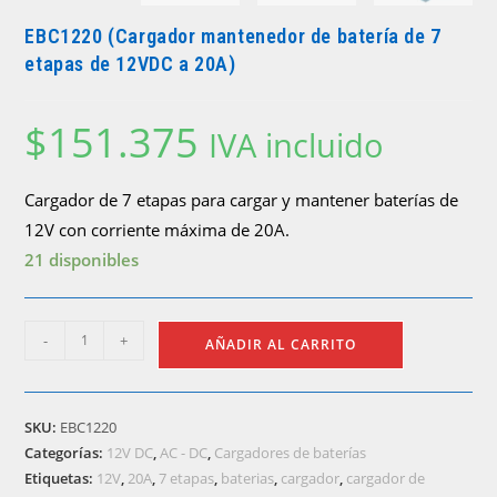
EBC1220 (Cargador mantenedor de batería de 7
etapas de 12VDC a 20A)
$
151.375
IVA incluido
Cargador de 7 etapas para cargar y mantener baterías de
12V con corriente máxima de 20A.
21 disponibles
EBC1220
-
+
AÑADIR AL CARRITO
(Cargador
mantenedor
de
SKU:
EBC1220
batería
Categorías:
12V DC
,
AC - DC
,
Cargadores de baterías
de
Etiquetas:
12V
,
20A
,
7 etapas
,
baterias
,
cargador
,
cargador de