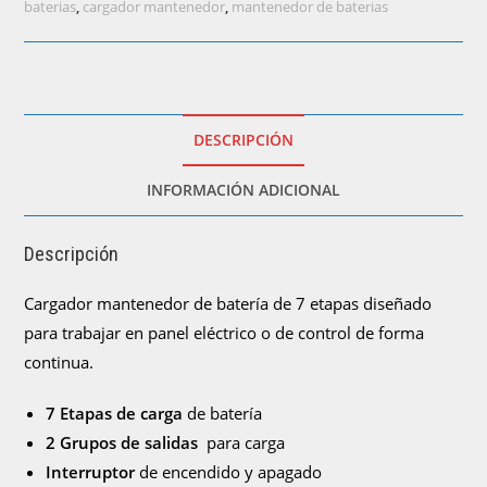
7
baterias
,
cargador mantenedor
,
mantenedor de baterias
etapas
de
24VDC
a
10A)
DESCRIPCIÓN
cantidad
INFORMACIÓN ADICIONAL
Descripción
Cargador mantenedor de batería de 7 etapas diseñado
para trabajar en panel eléctrico o de control de forma
continua.
7 Etapas de carga
de batería
2 Grupos de salidas
para carga
Interruptor
de encendido y apagado