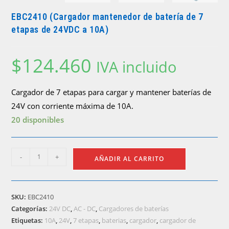
EBC2410 (Cargador mantenedor de batería de 7
etapas de 24VDC a 10A)
$
124.460
IVA incluido
Cargador de 7 etapas para cargar y mantener baterías de
24V con corriente máxima de 10A.
20 disponibles
EBC2410
-
+
AÑADIR AL CARRITO
(Cargador
mantenedor
de
SKU:
EBC2410
batería
Categorías:
24V DC
,
AC - DC
,
Cargadores de baterías
de
Etiquetas:
10A
,
24V
,
7 etapas
,
baterias
,
cargador
,
cargador de