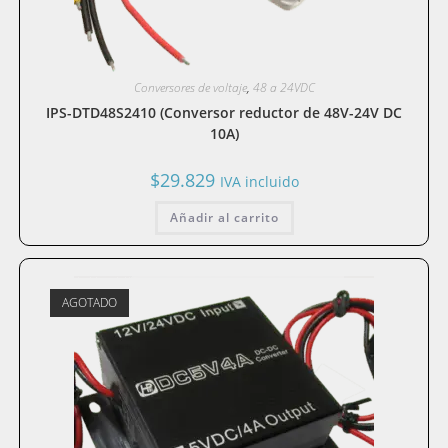
Conversores de voltaje
,
48 a 24VDC
IPS-DTD48S2410 (Conversor reductor de 48V-24V DC
10A)
$
29.829
IVA incluido
Añadir al carrito
AGOTADO