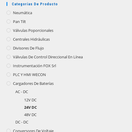
Categorías De Producto
Neumática
Pan Tilt
Válvulas Poporcionales
Centrales Hidráulicas
Divisores De Flujo
Válvulas De Control Direccional En Línea
Instrumentación FOX Srl
PLC Y HMI WECON
Cargadores De Baterías
AC - DC
12V DC
24V DC
48V DC
DC - DC
Conversores De Voltaje