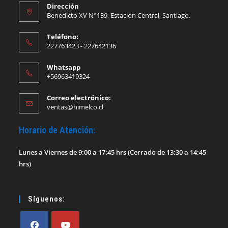
Dirección
Benedicto XV N°139, Estacion Central, Santiago.
Teléfono:
227763423 - 227642136
Whatsapp
+56963419324
Correo electrónico:
Se
ventas@himelco.cl
abre
en
Horario de Atención:
tu
aplicación
Lunes a Viernes de 9:00 a 17:45 hrs (Cerrado de 13:30 a 14:45
hrs)
Síguenos: