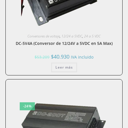
Conversores de voltaje
,
12/24 a 5VDC
,
24 a 5 VDC
DC-5V4A (Conversor de 12/24V a 5VDC en 5A Max)
El
El
$
40.930
$
53.209
IVA incluido
precio
precio
original
actual
era:
Leer más
es:
$53.209.
$40.930.
-24%