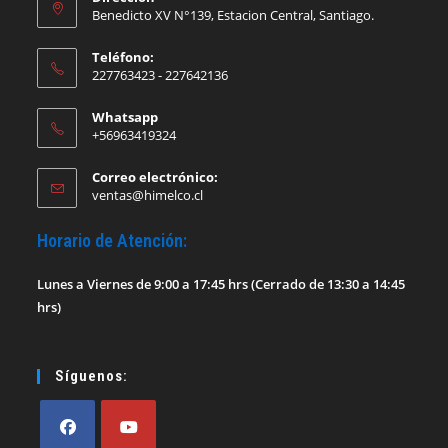
Benedicto XV N°139, Estacion Central, Santiago.
Teléfono:
227763423 - 227642136
Whatsapp
+56963419324
Correo electrónico:
Se
ventas@himelco.cl
abre
en
Horario de Atención:
tu
aplicación
Lunes a Viernes de 9:00 a 17:45 hrs (Cerrado de 13:30 a 14:45
hrs)
Síguenos: