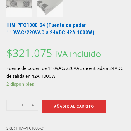
HIM-PFC1000-24 (Fuente de poder
110VAC/220VAC a 24VDC 42A 1000W)
$
321.075
IVA incluido
Fuente de poder de 110VAC/220VAC de entrada a 24VDC
de salida en 42A 1000W
2 disponibles
HIM-
-
+
AÑADIR AL CARRITO
PFC1000-
24
(Fuente
SKU:
HIM-PFC1000-24