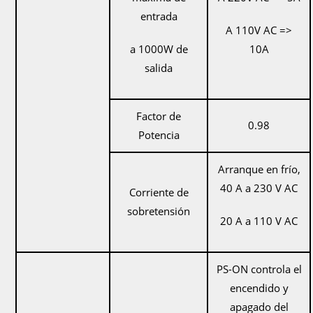
entrada
A 110V AC =>
a 1000W de
10A
salida
Factor de
0.98
Potencia
Arranque en frío,
40 A a 230 V AC
Corriente de
sobretensión
20 A a 110 V AC
PS-ON controla el
encendido y
apagado del