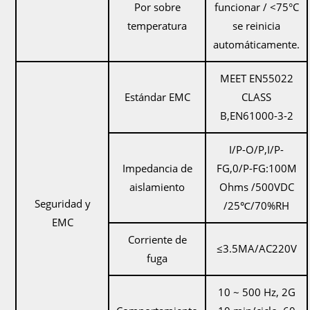
Por sobre
funcionar / <75°C
temperatura
se reinicia
automáticamente.
MEET EN55022
Estándar EMC
CLASS
B,EN61000-3-2
I/P-O/P,I/P-
Impedancia de
FG,0/P-FG:100M
aislamiento
Ohms /500VDC
Seguridad y
/25℃/70%RH
EMC
Corriente de
≤3.5MA/AC220V
fuga
10 ~ 500 Hz, 2G