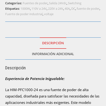
de
Categorías:
Fuentes de poder
,
Salida 24Vdc
,
Switching
poder
Etiquetas:
1000W
,
110V a 24V
,
220V a 24V
,
40A
,
DC
,
fuente de poder
,
110VAC/220VAC
Fuente de poder industrial
,
voltaje
a
24VDC
42A
1000W)
cantidad
DESCRIPCIÓN
INFORMACIÓN ADICIONAL
Descripción
Experiencia de Potencia Inigualable:
La HIM-PFC1000-24 es una fuente de poder de alta
capacidad, diseñada para satisfacer las necesidades de las
aplicaciones industriales más exigentes. Este modelo