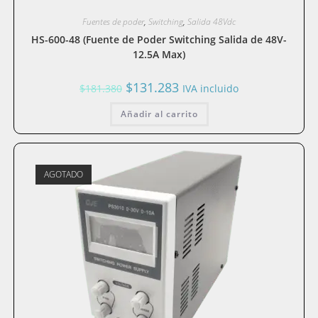
Fuentes de poder
,
Switching
,
Salida 48Vdc
HS-600-48 (Fuente de Poder Switching Salida de 48V-
12.5A Max)
El
El
$
131.283
$
181.380
IVA incluido
precio
precio
original
actual
Añadir al carrito
era:
es:
$181.380.
$131.283.
AGOTADO