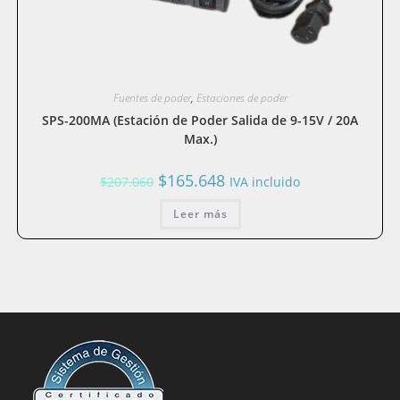
Fuentes de poder
,
Estaciones de poder
SPS-200MA (Estación de Poder Salida de 9-15V / 20A
Max.)
El
El
$
165.648
$
207.060
IVA incluido
precio
precio
original
actual
era:
Leer más
es:
$207.060.
$165.648.